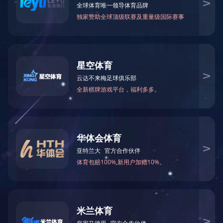
2025年9月 乐竞官网环境信息公开内容
2025-10-14 14:46:30
2025年9月 乐竞官网环境信息公开内容.pdf