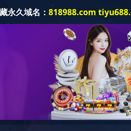
新闻动态
党建工作