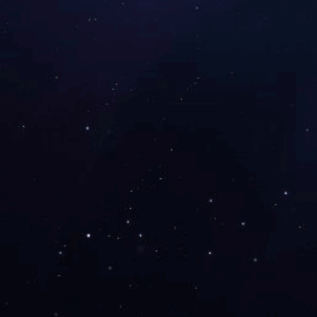
咨询与了解
电 话：0745-2261111
邮 箱：3920878361@qq.com
地 址：湖南省怀化市本业大道89号