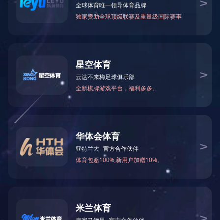
2025年7月 乐竞官网环境信息公开内容
2025-08-08 10:57:58
2025年7月 乐竞官网环境信息公开内容.pdf