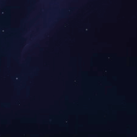
三届慈善家，“最具爱心慈善楷模”