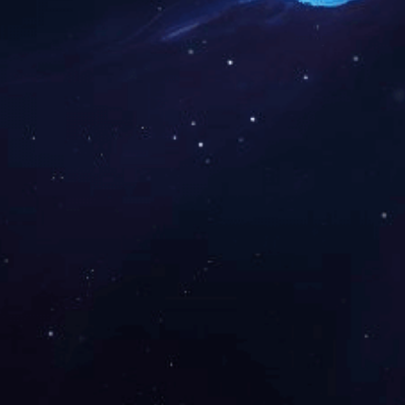
上一篇：
2015年董事长李建炜荣获湖南省第
下一篇：
民营企业也是扶贫攻坚的重要力量
咨询与了解
电 话：0745-2261111
邮 箱：3920878361@qq.com
地 址：湖南省怀化市本业大道89号