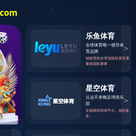
信息公开
乐竞（中国）
一站式体育服
务