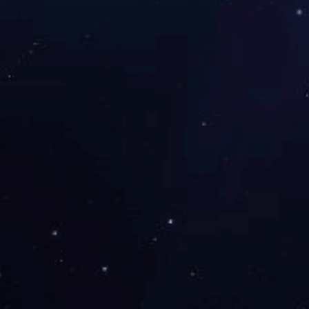
下一篇：
提升安全生产水平
咨询与了解
电 话：0745-2261111
邮 箱：3920878361@qq.com
地 址：湖南省怀化市本业大道89号