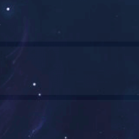
国
庆节前安全生产大检查
，确保新中国成立
70周年大庆安全稳定。2019
前带队组织开展国庆节前安全生产大检查活动。
防器材、食品安全、危险化学品及设施设备等，针
总经理李林翰在检查中强调，安全生产工作是底