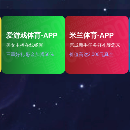
产制度，对重点区域要重点管控，对排查中发现
加强值班值守，强化岗位责任制，确保各项工作
及时采取有效措施妥善应对和处置，切实保证安