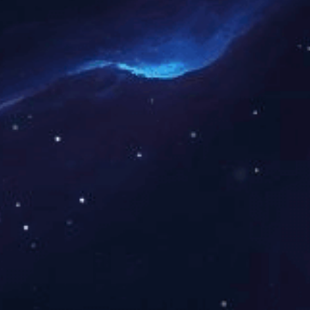
上一篇：
落实安全责任 推动安全发展