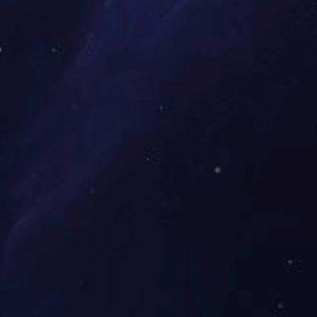
仔细检查，排除隐患