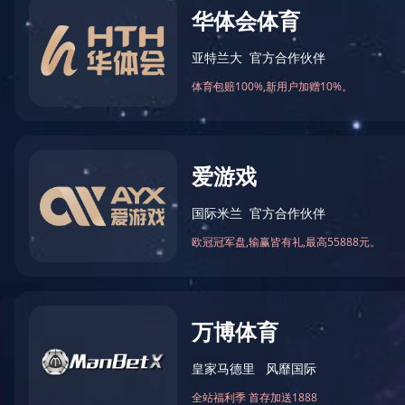
国庆节前安全生产大检查
2020-03-27 14:55:06
为切实做好国庆期间安全生产工作
和分管安全生产工作的党委副书记王
此次安全大检查重点检查了消
改通知书，要求立即进行整改。公司