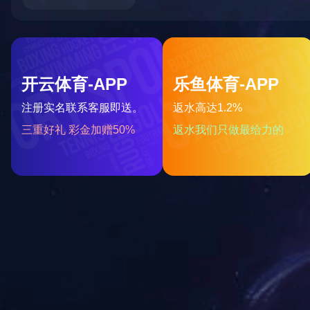
全生产这根弦，严格落实各项安全生
患，同时，他要求国庆期间要进一步
情况，要立即上报并启动应急预案，